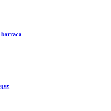
 barraca
oque