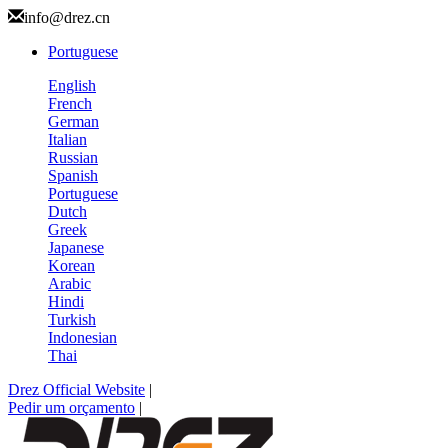
info@drez.cn
Portuguese
English
French
German
Italian
Russian
Spanish
Portuguese
Dutch
Greek
Japanese
Korean
Arabic
Hindi
Turkish
Indonesian
Thai
Drez Official Website
|
Pedir um orçamento
|